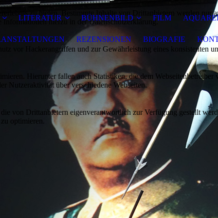
lebnis zu bieten. Bestimmte Inhalte von Drittanbietern werden nur ang
LITERATUR
BÜHNENBILD
FILM
AQUAREL
e Informationen hierzu in der Datenschutzerklärung.
RANSTALTUNGEN
REZENSIONEN
BIOGRAFIE
KON
utz vor Hackerangriffen und zur Gewährleistung eines konsistenten un
ieren. Hierunter fallen auch Statistiken, die dem Webseitenbetreiber v
r Nutzeraktivität über verschiedene Webseiten.
 die von Drittanbietern eigenverantwortlich zur Verfügung gestellt wer
 zu optimieren.