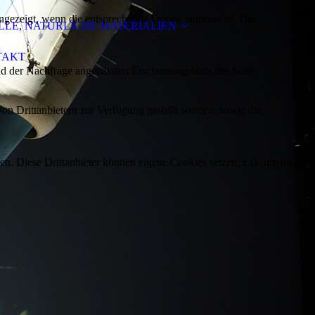
ezeigt, wenn die entsprechende Option aktiviert ist. Die
LE, NATÜRLICHE MATERIALIEN
TAKT
d der Nachfrage angepassten Erscheinungsbilds der Seite.
on Drittanbietern zur Verfügung gestellt werden, sowie die
den. Diese Drittanbieter können eigene Cookies setzen, z.B. um die