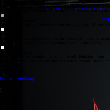
Cookie-Einstellungen
Diese Webseite verwendet Cookies, um Besuchern ein optimales Nutzerer
STARTSEITE
IN­SZENIERUNGEN
Datenverarbeitung kann dann auch in einem Drittland erfolgen. Weiter
VE
Technisch notwendige
Diese Cookies sind zum Betrieb der Webseite notwendig, z.B. zum Sch
Analytische
Diese Cookies werden verwendet, um das Nutzererlebnis weiter zu optim
Ausspielung von personalisierter Werbung durch die Nachverfolgung de
Drittanbieter-Inhalte
Diese Webseite bietet möglicherweise Inhalte oder Funktionalitäten an,
Nutzeraktivität zu verfolgen oder ihre Angebote zu personalisieren und
Ablehnen
Alle akzeptieren
Speichern
Datenschutzerklärung